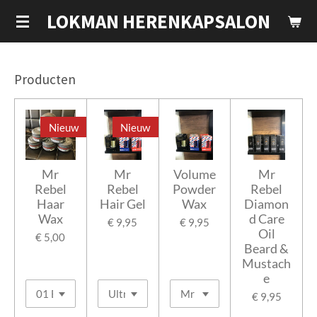
Ga
LOKMAN HERENKAPSALON
direct
naar
de
Producten
hoofdinhoud
Nieuw
Nieuw
Mr
Mr
Volume
Mr
Rebel
Rebel
Powder
Rebel
Haar
Hair Gel
Wax
Diamon
Wax
d Care
€ 9,95
€ 9,95
Oil
€ 5,00
Beard &
Mustach
e
€ 9,95