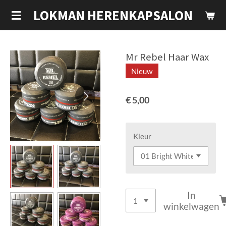
Ga
LOKMAN HERENKAPSALON
direct
naar
de
Mr Rebel Haar Wax
hoofdinhoud
Nieuw
€ 5,00
Kleur
In
winkelwagen