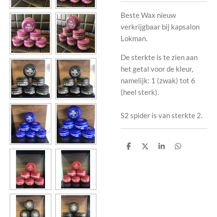
Beste Wax nieuw
verkrijgbaar bij kapsalon
Lokman.
De sterkte is te zien aan
het getal voor de kleur,
namelijk: 1 (zwak) tot 6
(heel sterk).
S2 spider is van sterkte 2.
D
D
S
D
e
e
h
e
l
e
a
l
e
l
r
e
n
e
n